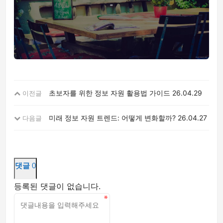
초보자를 위한 정보 자원 활용법 가이드
26.04.29
이전글
미래 정보 자원 트렌드: 어떻게 변화할까?
26.04.27
다음글
댓글
0
등록된 댓글이 없습니다.