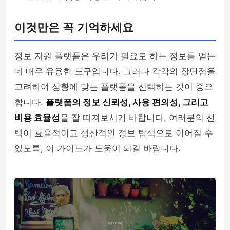
이것만은 꼭 기억하세요
정보 자원 플랫폼은 우리가 필요로 하는 정보를 얻는
데 매우 유용한 도구입니다. 그러나 각각의 장단점을
고려하여 상황에 맞는 플랫폼을 선택하는 것이 중요
합니다.
플랫폼의 정보 신뢰성, 사용 편의성, 그리고
비용 효율성
을 잘 따져보시기 바랍니다. 여러분의 선
택이 효율적이고 생산적인 정보 탐색으로 이어질 수
있도록, 이 가이드가 도움이 되길 바랍니다.