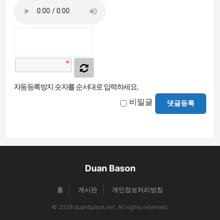
자동등록방지 숫자를 순서대로 입력하세요.
비밀글
댓글등록
Duan Bason
홈
게시판
개인정보처리방침
© 2026 duanbason.net. All rights reserved.