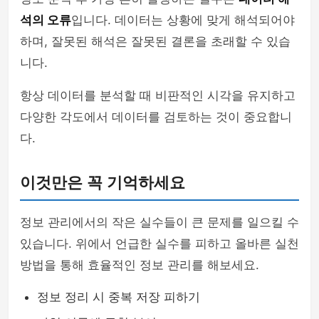
석의 오류
입니다. 데이터는 상황에 맞게 해석되어야
하며, 잘못된 해석은 잘못된 결론을 초래할 수 있습
니다.
항상 데이터를 분석할 때 비판적인 시각을 유지하고
다양한 각도에서 데이터를 검토하는 것이 중요합니
다.
이것만은 꼭 기억하세요
정보 관리에서의 작은 실수들이 큰 문제를 일으킬 수
있습니다. 위에서 언급한 실수를 피하고 올바른 실천
방법을 통해 효율적인 정보 관리를 해보세요.
정보 정리 시 중복 저장 피하기