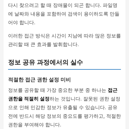
다시 찾으려고 할 때 장애물이 되곤 합니다. 파일명
에 날짜와 내용을 포함하여 검색이 용이하도록 만들
어야 합니다.
이러한 접근 방식은 시간이 지남에 따라 많은 정보를
관리할 때 큰 효과를 발휘합니다.
정보 공유 과정에서의 실수
적절한 접근 권한 설정 미비
정보를 공유할 때 가장 중요한 부분 중 하나는
접근
권한을 적절히 설정
하는 것입니다. 잘못된 권한 설정
으로 인해 민감한 정보가 유출될 수 있습니다. 공유
전에 반드시 해당 정보의 중요도를 평가하고, 적절한
권한을 부여해야 합니다.