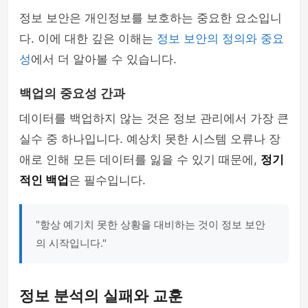
정보 보안은 개인정보를 보호하는 중요한 요소입니
다. 이에 대한 깊은 이해는
정보 보안의 정의와 중요
성
에서 더 알아볼 수 있습니다.
백업의 중요성 간과
데이터를 백업하지 않는 것은 정보 관리에서 가장 큰
실수 중 하나입니다. 예상치 못한 시스템 오류나 장
애로 인해 모든 데이터를 잃을 수 있기 때문에,
정기
적인 백업
은 필수입니다.
"항상 예기치 못한 상황을 대비하는 것이 정보 보안
의 시작입니다."
정보 분석의 실패와 교훈