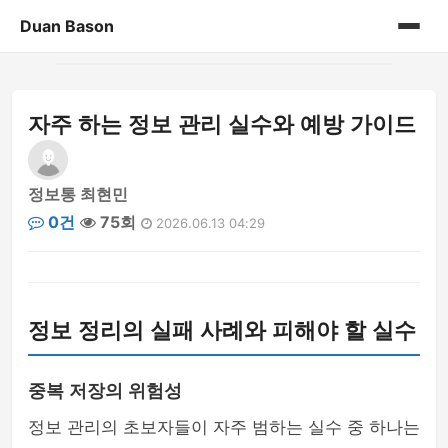
Duan Bason
홈
자주 하는 정보 관리 실수와 예방 가이드
게시판
정보통 최현민
0건
75회
2026.06.13 04:29
정보 정리의 실패 사례와 피해야 할 실수
중복 저장의 위험성
정보 관리의 초보자들이 자주 범하는 실수 중 하나는