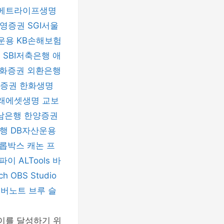
메트라이프생명
신영증권
SGI서울
운용
KB손해보험
험
SBI저축은행
애
화증권
외환은행
자증권
한화생명
래에셋생명
교보
남은행
한양증권
은행
DB자산운용
롭박스
캐논 프
티파이
ALTools
바
nch
OBS Studio
에버노트
브루
슬
이를 달성하기 위