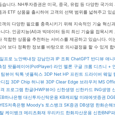
돕습니다. NH투자증권은 미국, 중국, 유럽 등 다양한 국가의
품과 ETF 상품을 출시하여 고객의 선택 범위를 넓혀주고 있
고객의 다양한 필요를 충족시키기 위해 지속적인 기술 혁신과
니다. 인공지능(AI)과 빅데이터 등의 최신 기술을 접목시켜
다 적합한 상품을 추천하는 서비스를 제공하고 있습니다. 이
있어 보다 정확한 정보를 바탕으로 의사결정을 할 수 있게 합
일프로
노안백내장
강남안과
IP 조회
ChatGPT
반디뷰
애니
 측정
팟플레이어(PotPlayer)
라인
멜론
구글 크롬
디즈니 +
버
팀뷰어
틱톡
넷플릭스
3DP Net
HP 프린트 드라이버
웨일
반디집
3DP Chip
허니뷰
3DP Clear
Edge 브라우저
MS Off
 원격 프로그램
한글(HWP뷰어)
신한생명
신한카드
ING생명
KEB하나은행
대신투자신탁운용
KB캐피탈
미래에셋증권
DG
YES저축은행
Moody's
토스뱅크
SK증권
DB생명
한화손해
피탈
케이뱅크
메리츠화재
우리카드
한화자산운용
신한BNP