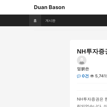
Duan Bason
홈
게시판
NH투자증
멒똵쑌
0건
5,74
NH투자증권은 한
립되었습니다. 이