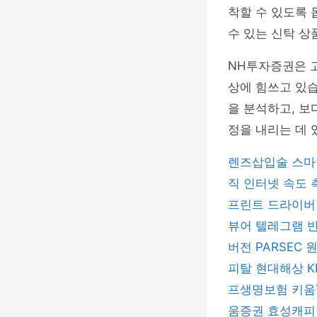
착할 수 있도록 
수 있는 신탁 상
NH투자증권은 
상에 힘쓰고 있습
을 분석하고, 보
정을 내리는 데 
렌즈삽입술
스마
직
인터넷 속도
프린트 드라이
뷰어
텔레그램
버전
PARSEC
피탈
현대해상
프생명보험
키움
움증권
효성캐