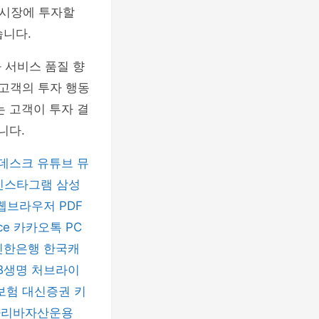
 시장에 투자할
습니다.
 서비스 품질 향
 고객의 투자 행동
는 고객이 투자 결
니다.
데스크
유튜브 뮤
인스타그램
삼성
 웹브라우저
PDF
ice
카카오톡 PC
신한은행
한국캐
B생명
처브라이
보험
대신증권
키
파리바자산운용