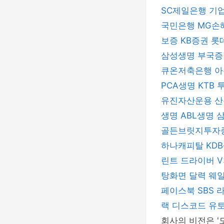
SC제일은행
기
국민은행
MG손
보증
KB증권
롯
삼성생명
부국
큐온저축은행
아
PCA생명
KTB
유진자산운용
산
생명
ABL생명
골든브릿지투자
하나캐피탈
KD
린트 드라이버
V
탕화면 달력
웨
페이스북
SBS
랙
디스코드
유
회사의 비전은 '