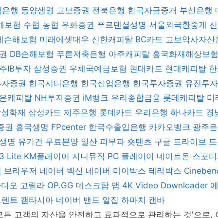
업은행
동양생명
교보증권
전북은행
한국자금중개
부산은행
해보험
수협
농협
유화증권
푸르덴셜생명
서울외국환중개
데손해보험
미래에셋대우
신한캐피탈
BC카드
교보악사자산
증권
DB손해보험
푸른저축은행
아주캐피탈
흥국화재해상보
주IB투자
삼성증권
우체국예금보험
현대카드
현대캐피탈
한
 투자증권
한국시티은행
한국산업은행
한국투자증권
유진투
은캐피탈
NH투자증권
iM뱅크
우리종합금융
롯데캐피탈
미
삼성화재
삼성카드
제주은행
롯데카드
우리은행
하나카드
경
증권
흥국생명
FPcenter
한국수출입은행
카카오뱅크
광주
B생명
유기견 무료분양
일산 피부과
숏텐츠
구글 드라이브
드
3 Lite
KM플레이어
지니뮤직 PC 플레이어
네이트온
스포
일 브라우저
네이버 백신
네이버 마이박스
테라박스
Cinebe
 라디오 고릴라
OP.GG 데스크탑 앱
4K Video Downloader
토렌트
캠타시아
네이버 밴드
알집
하마치
캔바
모든 고객의 자산을 안전하고 효과적으로 관리하는 것'으로, 