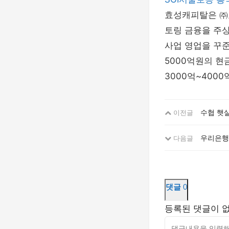
효성캐피탈은 ㈜효
토링 금융을 주상품
사업 영업을 꾸
5000억원의 현
3000억~400
수협 햇살
이전글
우리은행
다음글
댓글
0
등록된 댓글이 