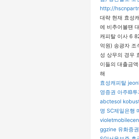
http://hscnpar
대략 현재 효성캐
에 비추어볼땐 대략
캐피탈 이사 6 8
억원) 송광자 조
성 상무의 경우 
이들의 대출금액은
해
효성캐피탈
jeon
영증권
아주IB투
abctesol
kobus
명
SC제일은행
violetmobilecen
ggzine
유화증권
SGI서울보증
흥