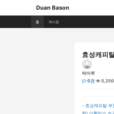
Duan Bason
홈
게시판
효성캐피탈
탁마루
0건
5,25
- 효성캐피탈 부
함) 상환말소 조건