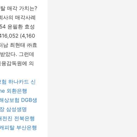
피탈 매각 가치는?
 회사의 매각사례
154 윤필환 효성
,052 (4,160
 처남 최현태 ㈜효
 받았다. 그런데
금융감독원에 의
보험
하나카드
신
ne
외환은행
해상보험
DGB생
장
삼성생명
대전진
전북은행
B캐피탈
부산은행