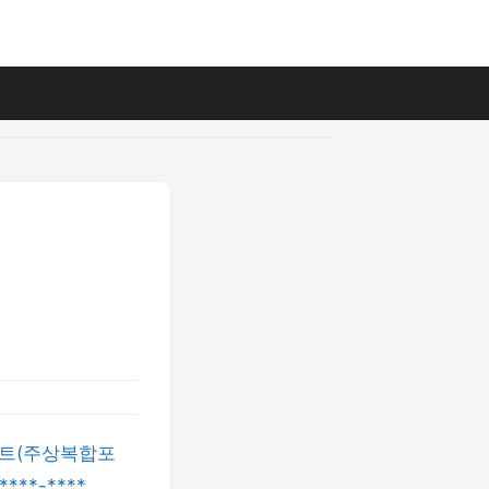
아파트(주상복합포
**-****