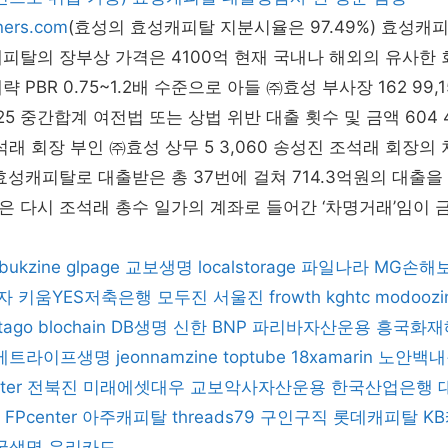
tners.com
(효성의 효성캐피탈 지분시율은 97.49%) 효성캐
피탈의 장부상 가격은 4100억 현재 국내나 해외의 유사한
 PBR 0.75~1.2배 수준으로 아들 ㈜효성 부사장 162 99,
25 중간합계 여전법 또는 상법 위반 대출 횟수 및 금액 604 416
석래 회장 부인 ㈜효성 상무 5 3,060 송성진 조석래 회장의
효성캐피탈로 대출받은 총 37번에 걸쳐 714.3억원의 대출을
 다시 조석래 총수 일가의 계좌로 들어간 ‘차명거래’임이 
bukzine
glpage
교보생명
localstorage
파일나라
MG손해
자
키움YES저축은행
모두진
서울진
frowth
kghtc
modoozi
tago
blochain
DB생명
신한 BNP 파리바자산운용
흥국화재
메트라이프생명
jeonnamzine
toptube
18xamarin
노안백내
ter
전북진
미래에셋대우
교보악사자산운용
한국산업은행
FPcenter
아주캐피탈
threads79
구인구직
롯데캐피탈
K
국생명
우리카드