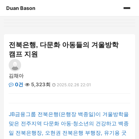
Duan Bason
홈
게시판
전북은행, 다문화 아동들의 겨울방학
캠프 지원
김채아
0건
5,323회
2025.02.26 22:01
JB금융그룹 전북은행(은행장 백종일)이 겨울방학을
맞은 전주지역 다문화 아동·청소년의 건강하고 백종
일 전북은행장, 오현권 전북은행 부행장, 유기용 굿