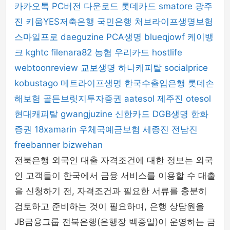
카카오톡 PC버전 다운로드
롯데카드
smatore
광주
진
키움YES저축은행
국민은행
처브라이프생명보험
스마일프로
daeguzine
PCA생명
blueqjowf
케이뱅
크
kghtc
filenara82
농협
우리카드
hostlife
webtoonreview
교보생명
하나캐피탈
socialprice
kobustago
메트라이프생명
한국수출입은행
롯데손
해보험
골든브릿지투자증권
aatesol
제주진
otesol
현대캐피탈
gwangjuzine
신한카드
DGB생명
한화
증권
18xamarin
우체국예금보험
세종진
전남진
freebanner
bizwehan
전북은행 외국인 대출 자격조건에 대한 정보는 외국
인 고객들이 한국에서 금융 서비스를 이용할 수 대출
을 신청하기 전, 자격조건과 필요한 서류를 충분히
검토하고 준비하는 것이 필요하며, 은행 상담원을
JB금융그룹 전북은행(은행장 백종일)이 운영하는 금