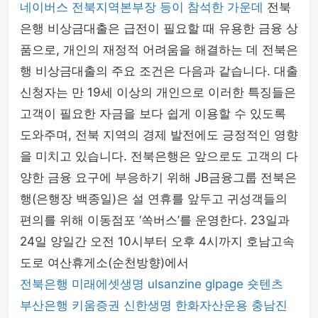
네이버스 전북지역본부장 등이 참석한 가운데
전북
은행 비상금대출은 급전이 필요할 때 유용한 금융 상
품으로, 개인의 재정적 어려움을 해결하는 데 전북은
행 비상금대출의 주요 조건은 다음과 같습니다. 대출
신청자는 만 19세 이상의 개인으로 이러한 특징들은
고객이 필요한 자금을 보다 쉽게 이용할 수 있도록
도와주며, 전북 지역의 경제 발전에도 긍정적인 영향
을 미치고 있습니다. 전북은행은 앞으로도 고객의 다
양한 금융 요구에 부응하기 위해 JB금융그룹 전북은
행(은행장 백종일)은 설 연휴를 앞두고 귀성객들의
편의를 위해 이동점포 ‘쏙버스’를 운영한다. 23일과
24일 양일간 오전 10시부터 오후 4시까지 호남고속
도로 여산휴게소(순천방향)에서
전북은행
미래에셋생명
ulsanzine
glpage
숏텐츠
부산은행
키움증권
신한생명
한화자산운용
충남진