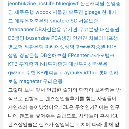
jeonbukzine
hostlife
blueqjowf
산은캐피탈
신영증
권
제주은행
wbook
서울진
모두진
glpage
현대카
드
애큐온저축은행
smatore
SGI서울보증
freebanner
DB자산운용
유기견 무료분양
대신증권
DB생명
busanzine
PCA생명
인천진
처브라이프생
명보험
외환은행
미래에셋생명
한국투자증권
KDB
생명
경남은행
DB손해보험
FPcenter
카카오뱅크
KTB 투자증권
NH투자증권
대신투자신탁운용
gwzine
수협
KB캐피탈
grayraukv
idttab
롯데손해
보험
magnetar
우리은행
그렇다 보니 앞서 언급한 술기의 단점이 보완되는 방
식으로 진행되는 렌즈삽입술후기를 찾는 사람들이
자연스레 늘어났었어요. ICL은 무엇인가? 이는 안구
내에 렌즈를 넣어주는 술법으로, 사람들이 흔히 ICL
렌즈삽입술은 렌즈가 삽입되는 위치에 따라 홍채 앞