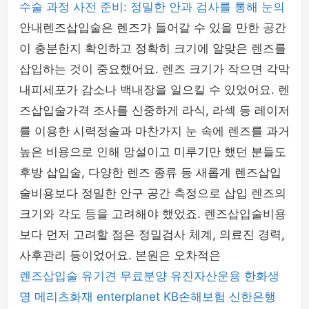
수술 과정 사전 준비: 정밀한 안과 검사를 통해 눈의
안내렌즈삽입술은 렌즈가 들어갈 수 있을 만한 공간
이 충분한지 확인하고 정확히 크기에 알맞은 렌즈를
삽입하는 것이 중요했어요. 렌즈 크기가 작으면 각막
내피세포가 감소나 백내장을 일으킬 수 있었어요. 렌
즈삽입술가격 조사를 신중하게 라식, 라섹 등 레이저
를 이용한 시력정술과 마찬가지 눈 속에 렌즈를 과거
높은 비용으로 인해 망설이고 미루기만 했던 분들도
후방 삽입술, 다양한 렌즈 종류 등 새롭게 렌즈삽입
술비용보다 정밀한 안구 공간 측정으로 삽입 렌즈의
크기와 각도 등을 고려해야 했었죠. 렌즈삽입술비용
보다 먼저 고려할 점은 정밀검사 체계, 의료진 경력,
사후관리 등이었어요. 본원은 오차적은
렌즈삽입술
유기견 무료분양
유진자산운용
한화생
명
메리츠화재
enterplanet
KB손해보험
신한은행