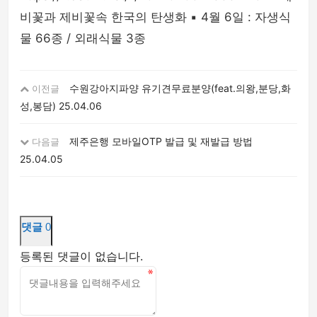
비꽃과 제비꽃속 한국의 탄생화 ▪︎ 4월 6일 : 자생식
물 66종 / 외래식물 3종
수원강아지파양 유기견무료분양(feat.의왕,분당,화
이전글
성,봉담)
25.04.06
제주은행 모바일OTP 발급 및 재발급 방법
다음글
25.04.05
댓글
0
등록된 댓글이 없습니다.