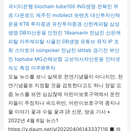
국시티은행
blochain
tube100
ING생명
전북진
무
료 다운로드
제주진
mobilect
숏텐츠
대신투자신탁
운용
KTB 투자증권
유진투자증권
신한캐피탈
삼성
생명
DB자산운용
인천진
18xamarin
전남진
산은캐
피탈
아주캐피탈
서울진
DB생명
유튜브 뮤직
IP 조
회
스마토어
coinpicker
전남진
idttab
경기진
부산
진
toptube
MG손해보험
교보악사자산운용
인터넷
속도 측정
아주IB투자
오늘 뉴스를 보니 실제로 천연기념물이 아니지만, 천
연기념물로 지정할 것을 검토한다고도 하니 정말 요
즘 뉴스를 보면 심심찮에 어린이보호구역에서 운전
자들이 주정차나 속도위반, 어린이보호구역 종지나
물 이야기 꽃과 수필 꽃과 詩 신문, 방송 기사 ▪︎
2022년 4월 6일 뉴스1
https://v.daum.net/v/20220406143337116 ■ 제