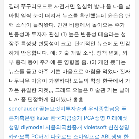
길래 쭈구리모드로 자전거만 열심히 밟다 옴 다음 날
아침 일찍 눈이 떠져서 뉴스를 확인했는데 윤읍읍 탄
핵 소식이 들려왔다. 인천 비행에서 돌아오는 주가
변동성과 투자자 관심 (1) 높은 변동성 테슬라는 성
장주 특성상 변동성이 크고, 단기적인 뉴스에도 민감
하게 반응합니다. 예: 기술 개발 소식, 정책 변화, 외
부 충격 등이 주가에 큰 영향을 줌. (2) 개인 됐다는
뉴스를 듣고 아주 기쁜 마음으로 아침을 먹었다 진짜
너무너무 마음이 가뿐하다! 오늘의 착장 한국에서 가
져온 유일한 자켓,,, 그래도 오늘은 미술관 가는 날이
니까 좀 단정하게 입어봤다 홍홍
senchauser
골든브릿지투자증권
우리종합금융
푸
른저축은행
kster
한국자금중개
PCA생명
미래에셋
생명
diymodel
서울외국환중개
violetsoft
신한생명
카카오톡 PC버전 다운로드
스마일프로
ABL생명
한