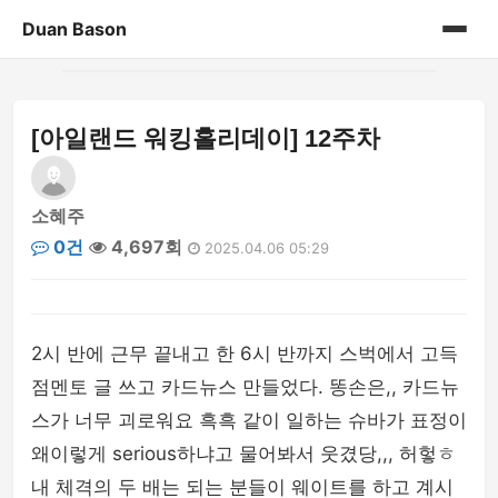
Duan Bason
홈
[아일랜드 워킹홀리데이] 12주차
게시판
소혜주
0건
4,697회
2025.04.06 05:29
2시 반에 근무 끝내고 한 6시 반까지 스벅에서 고득
점멘토 글 쓰고 카드뉴스 만들었다. 똥손은,, 카드뉴
스가 너무 괴로워요 흑흑 같이 일하는 슈바가 표정이
왜이렇게 serious하냐고 물어봐서 웃겼당,,, 허헣ㅎ
내 체격의 두 배는 되는 분들이 웨이트를 하고 계시