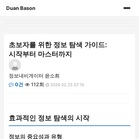
Duan Bason
홈
게시판
초보자를 위한 정보 탐색 가이드:
시작부터 마스터까지
정보내비게이터 윤소희
0건
112회
2026.02.25 07:10
효과적인 정보 탐색의 시작
정보의 중요성과 유형