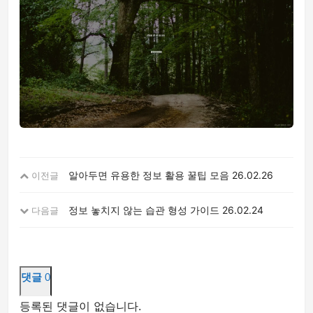
알아두면 유용한 정보 활용 꿀팁 모음
26.02.26
이전글
정보 놓치지 않는 습관 형성 가이드
26.02.24
다음글
댓글
0
등록된 댓글이 없습니다.