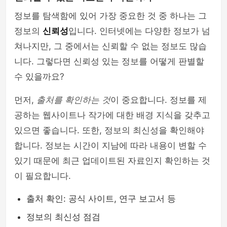
정보를 탐색함에 있어 가장 중요한 것 중 하나는 그
정보의
신뢰성
입니다. 인터넷에는 다양한 정보가 넘
쳐나지만, 그 중에서는 신뢰할 수 없는 정보도 많습
니다. 그렇다면 신뢰성 있는 정보를 어떻게 판별할
수 있을까요?
먼저,
출처를 확인하는 것
이 중요합니다. 정보를 제
공하는 웹사이트나 작가에 대한 배경 지식을 갖추고
있으면 좋습니다. 또한, 정보의 최신성을 확인해야
합니다. 정보는 시간이 지남에 따라 내용이 변할 수
있기 때문에 최근 업데이트된 자료인지 확인하는 것
이 필요합니다.
출처 확인: 공식 사이트, 연구 보고서 등
정보의 최신성 점검