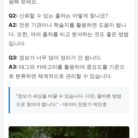
용해 보세요.
Q2:
신뢰할 수 있는 출처는 어떻게 찾나요?
A2:
전문 기관이나 학술지를 활용하면 도움이 됩니
다. 또한, 여러 출처를 비교 분석하는 것도 좋은 방법
입니다.
Q3:
정보가 너무 많아 정리가 안 됩니다.
A3:
태그와 카테고리를 활용하여 중요도를 기준으
로 분류하면 체계적으로 관리할 수 있습니다.
"정보가 세상을 바꿀 수 있습니다. 다만, 올바른 방법
으로 찾아야 합니다." - 데이터 전문가 박민호