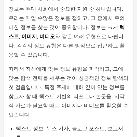
정보는 현대 사회에서 중요한 자원 중 하나입니다.
우리는 매일 수많은 정보를 접하고, 그 중에서 유의
미한 정보를 찾는 것이 중요합니다. 정보는 크게
텍
스트, 이미지, 비디오
와 같은 여러 유형으로 나뉩니
다. 각각의 정보 유형은 다른 방식으로 접근하고 활
용할 수 있습니다.
따라서 자신에게 맞는 정보 유형을 파악하고, 그에
맞는 탐색 전략을 세우는 것이 성공적인 정보 탐색의
첫 걸음입니다. 특정 주제에 대해 깊이 있는 정보를
찾고자 할 때 텍스트 기반의 리포트나 논문을, 시각
적 자료가 필요할 때는 이미지나 비디오를 활용할 수
있습니다.
텍스트 정보: 뉴스 기사, 블로그 포스트, 보고서