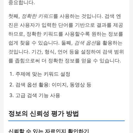
중요합니다.
첫째,
정확한 키워드
를 사용하는 것입니다. 검색 엔
진은 사용자가 입력한 단어를 기반으로 결과를 제공
하므로, 정확한 키워드를 사용할수록 원하는 정보를
쉽게 찾을 수 있습니다. 둘째,
검색 옵션
을 활용하는
것입니다. 기간, 형식, 언어 등을 설정하여 검색 범위
를 좁힘으로써 더 정확한 정보를 얻을 수 있습니다.
주제에 맞는 키워드 설정
검색 옵션 활용: 이미지, 동영상 등
고급 검색 기능 사용
정보의 신뢰성 평가 방법
신뢰할 수 있는 자료인지 확인하기