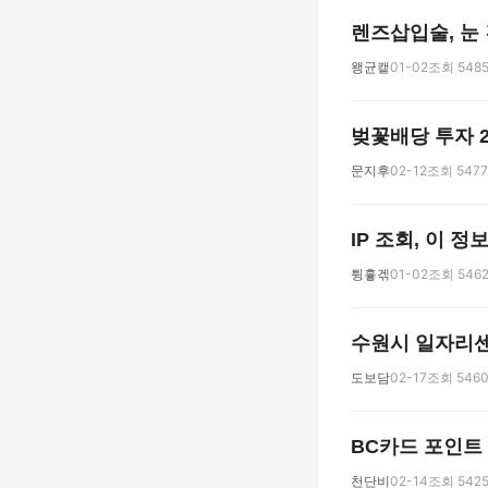
렌즈삽입술, 눈
왱균캩
01-02
조회 548
벚꽃배당 투자 2
문지후
02-12
조회 5477
IP 조회, 이 
튕흏겎
01-02
조회 546
수원시 일자리센
도보담
02-17
조회 546
BC카드 포인트
천단비
02-14
조회 542