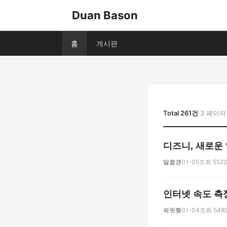
Duan Bason
홈
게시판
Total 261건
3 페이지
디즈니, 새로운
딿퀆걛
01-05
조회 5522
인터넷 속도 측
쉮읫쭺
01-04
조회 548